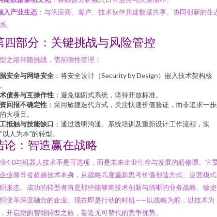
融入产业生态
：与供应商、客户、技术伙伴共建数据共享、协同创新的生
系。
第四部分：关键挑战与风险管控
型之路伴随挑战，需前瞻性管理：
据安全与网络安全
：将安全设计（Security by Design）嵌入技术架构核
。
术债务与互操作性
：避免烟囱式系统，坚持开放标准。
资回报不确定性
：采用敏捷迭代方式，关注快速价值验证，而非追求一步
的大项目。
工抵触与技能缺口
：通过透明沟通、系统培训及重新设计工作流程，实
“以人为本”的转型。
结论：智造赢在战略
业4.0与机器人技术不是可选项，而是未来企业生存与发展的必修课。它
企业领导者超越技术本身，从战略高度重新思考价值创造方式、运营模式
织形态。成功的转型者将是那些能够将技术创新与清晰的业务战略、敏捷
织变革深度融合的企业。现在即是行动的时机——以战略为舵，以技术为
，开启您的智能转型之旅，塑造无可替代的竞争优势。