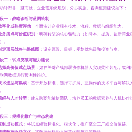
功转型非一蹴而就，企业需系统规划，分步实施。咨询框架建议如下：
段一：战略诊断与蓝图绘制
数字化成熟度评估
：全面审计企业现有技术、流程、数据与组织能力。
业务痛点与价值识别
：明确转型的核心驱动力（如降本、提质、创新商业
）。
制定顶层战略与路线图
：设定愿景、目标，规划优先级和投资节奏。
段二：试点突破与能力建设
选择高价值试点场景
：如在关键产线部署协作机器人实现柔性装配，或利
联网数据进行预测性维护。
技术选型与集成
：基于开放标准，选择可扩展、互操作的技术平台与解决
。
组织与人才转型
：建立跨职能敏捷团队，培养员工的数据素养与人机协作
。
段三：规模化推广与生态构建
复制成功模式
：将试点经验标准化、模块化，推广至全工厂或全价值链。
构建数据驱动文化
：将数据分析融入日常运营与决策循环。