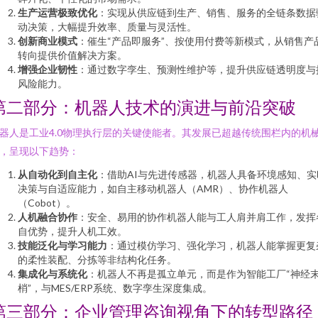
生产运营极致优化
：实现从供应链到生产、销售、服务的全链条数据
动决策，大幅提升效率、质量与灵活性。
创新商业模式
：催生“产品即服务”、按使用付费等新模式，从销售产
转向提供价值解决方案。
增强企业韧性
：通过数字孪生、预测性维护等，提升供应链透明度与
风险能力。
第二部分：机器人技术的演进与前沿突破
器人是工业4.0物理执行层的关键使能者。其发展已超越传统围栏内的机
，呈现以下趋势：
从自动化到自主化
：借助AI与先进传感器，机器人具备环境感知、实
决策与自适应能力，如自主移动机器人（AMR）、协作机器人
（Cobot）。
人机融合协作
：安全、易用的协作机器人能与工人肩并肩工作，发挥
自优势，提升人机工效。
技能泛化与学习能力
：通过模仿学习、强化学习，机器人能掌握更复
的柔性装配、分拣等非结构化任务。
集成化与系统化
：机器人不再是孤立单元，而是作为智能工厂“神经
梢”，与MES/ERP系统、数字孪生深度集成。
第三部分：企业管理咨询视角下的转型路径